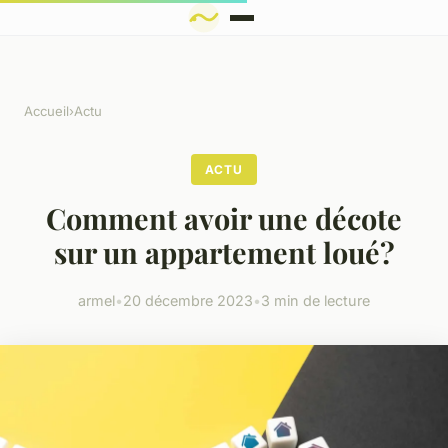
Accueil
›
Actu
ACTU
Comment avoir une décote
sur un appartement loué?
armel
•
20 décembre 2023
•
3 min de lecture