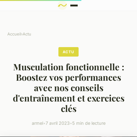
Accueil
›
Actu
ACTU
Musculation fonctionnelle :
Boostez vos performances
avec nos conseils
d'entraînement et exercices
clés
armel
•
7 avril 2023
•
5 min de lecture