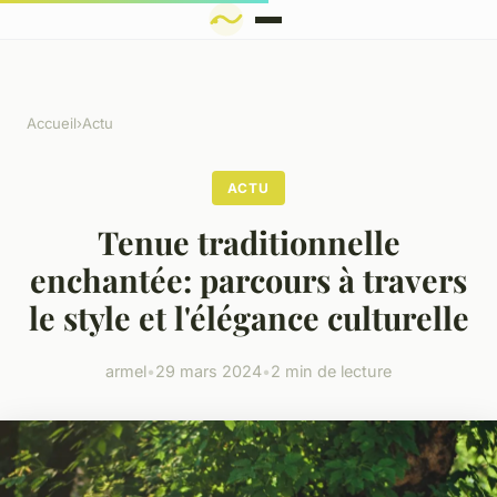
Accueil
›
Actu
ACTU
Tenue traditionnelle
enchantée: parcours à travers
le style et l'élégance culturelle
armel
•
29 mars 2024
•
2 min de lecture