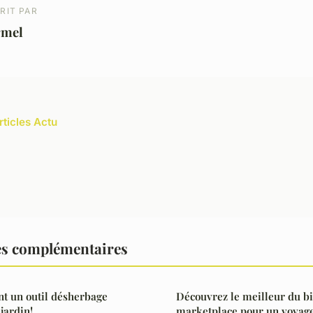
RIT PAR
rmel
rticles Actu
es complémentaires
 un outil désherbage
Découvrez le meilleur du bi
jardin!
marketplace pour un voyage