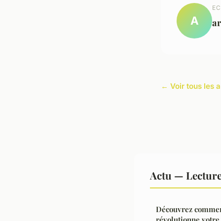
EC
A
a
← Voir tous les a
Actu — Lectur
Découvrez comment
révolutionne votre 