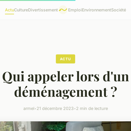
Actu
Culture
Divertissement
Emploi
Environnement
Société
ACTU
Qui appeler lors d'un
déménagement ?
armel
•
21 décembre 2023
•
2 min de lecture