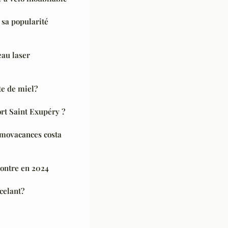
t sa popularité
eau laser
te de miel?
rt Saint Exupéry ?
omovacances costa
contre en 2024
celant?