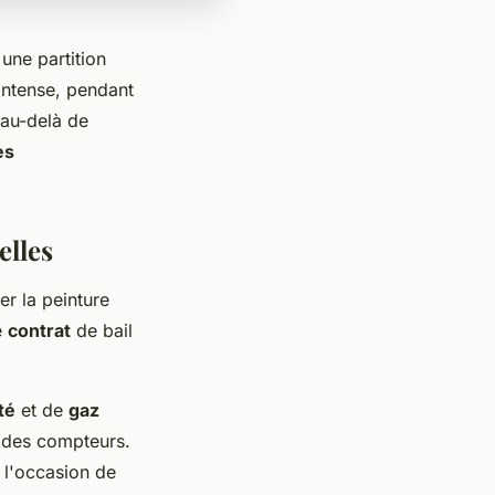
ne partition
intense, pendant
 au-delà de
es
elles
er la peinture
e
contrat
de bail
té
et de
gaz
s des compteurs.
 l'occasion de