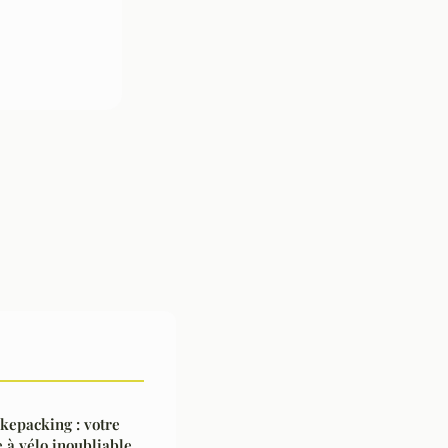
kepacking : votre
 à vélo inoubliable