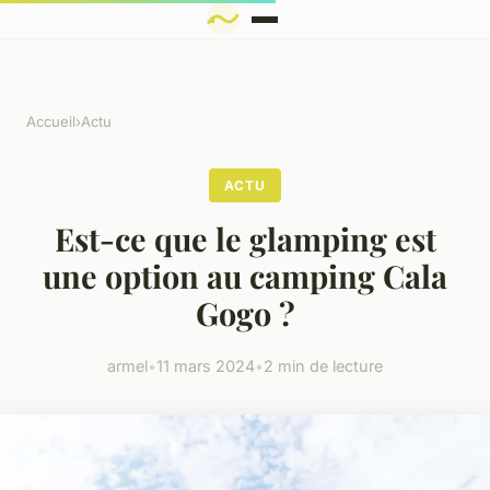
Accueil
›
Actu
ACTU
Est-ce que le glamping est
une option au camping Cala
Gogo ?
armel
•
11 mars 2024
•
2 min de lecture