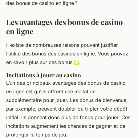
des bonus de casino en ligne ?
Les avantages des bonus de casino
en ligne
Il existe de nombreuses raisons pouvant justifier
l’utilité des bonus des casinos en ligne. Vous pouvez
en savoir plus sur ces bonus
ici
.
Incitations à jouer au casino
L’un des principaux avantages des bonus de casino
en ligne est qu’ils offrent une incitation
supplémentaire pour jouer. Les bonus de bienvenue,
par exemple, peuvent doubler ou tripler votre dépôt
initial. Ils donnent donc plus de fonds pour jouer. Ces
incitations augmentent les chances de gagner et de
prolonger le temps de jeu.