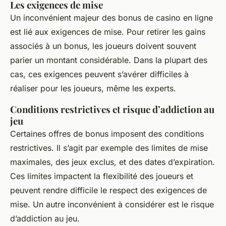
Les exigences de mise
Un inconvénient majeur des bonus de casino en ligne
est lié aux exigences de mise. Pour retirer les gains
associés à un bonus, les joueurs doivent souvent
parier un montant considérable. Dans la plupart des
cas, ces exigences peuvent s’avérer difficiles à
réaliser pour les joueurs, même les experts.
Conditions restrictives et risque d’addiction au
jeu
Certaines offres de bonus imposent des conditions
restrictives. Il s’agit par exemple des limites de mise
maximales, des jeux exclus, et des dates d’expiration.
Ces limites impactent la flexibilité des joueurs et
peuvent rendre difficile le respect des exigences de
mise. Un autre inconvénient à considérer est le risque
d’addiction au jeu.