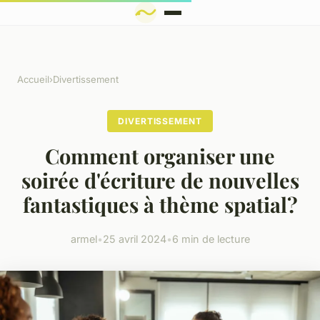
Accueil
›
Divertissement
DIVERTISSEMENT
Comment organiser une
soirée d'écriture de nouvelles
fantastiques à thème spatial?
armel
•
25 avril 2024
•
6 min de lecture