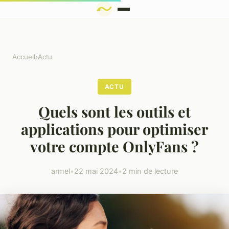
Accueil
›
Actu
ACTU
Quels sont les outils et
applications pour optimiser
votre compte OnlyFans ?
armel
•
22 mai 2024
•
2 min de lecture