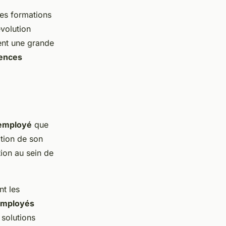
des formations
évolution
ent une grande
ences
employé
que
ation de son
ion au sein de
t les
mployés
 solutions