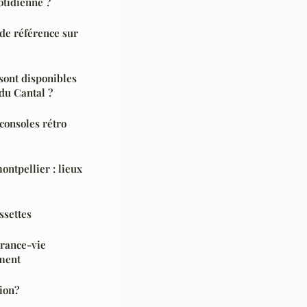
otidienne ?
e de référence sur
 sont disponibles
du Cantal ?
consoles rétro
ontpellier : lieux
ssettes
urance-vie
ement
ion?