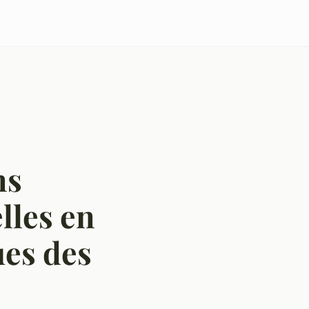
ns
lles en
ues des