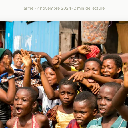
armel
•
7 novembre 2024
•
2 min de lecture