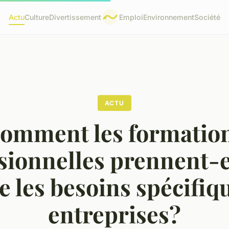
Actu
Culture
Divertissement
Emploi
Environnement
Société
ACTU
omment les formatio
sionnelles prennent-e
 les besoins spécifiq
entreprises?