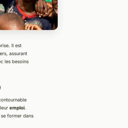
ise. Il est
ers, assurant
c les besoins
)
contournable
 leur
emploi
.
r se former dans